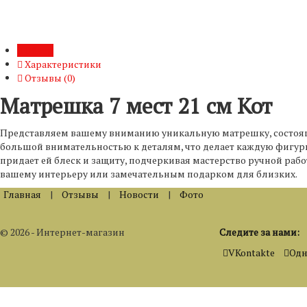
Обзор
Характеристики
Отзывы (
0
)
Матрешка 7 мест 21 см Кот
Представляем вашему вниманию уникальную матрешку, состоящу
большой внимательностью к деталям, что делает каждую фигур
придает ей блеск и защиту, подчеркивая мастерство ручной ра
вашему интерьеру или замечательным подарком для близких.
Главная
|
Отзывы
|
Новости
|
Фото
© 2026 - Интернет-магазин
Следите за нами:
VKontakte
Одн