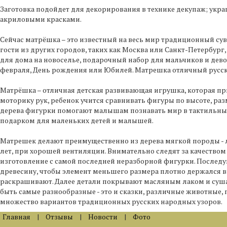
Заготовка подойдет для декорирования в технике декупаж; укр
акриловыми красками.
Сейчас матрёшка – это известный на весь мир традиционный сув
гости из других городов, таких как Москва или Санкт-Петербург
для дома на новоселье, подарочный набор для мальчиков и девоч
февраля, День рождения или Юбилей. Матрешка отличный русски
Матрёшка – отличная детская развивающая игрушка, которая пр
моторику рук, ребенок учится сравнивать фигуры по высоте, ра
дерева фигурки помогают малышам познавать мир в тактильных
подарком для маленьких детей и малышей.
Матрешек делают преимущественно из дерева мягкой породы - ли
лет, при хорошей вентиляции. Внимательно следят за качеством
изготовление с самой последней неразборной фигурки. Послед
древесину, чтобы элемент меньшего размера плотно держался в
раскрашивают. Далее детали покрывают масляным лаком и сушат.
быть самые разнообразные - это и сказки, различные животные, 
множество вариантов традиционных русских народных узоров.
Главная
|
Отзывы
|
Новости
|
Фото