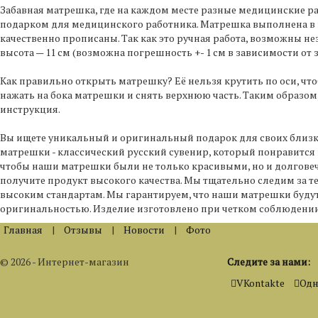
Забавная матрешка, где на каждом месте разные медицинские ра
подарком для медицинского работника. Матрешка выполнена в 
качественно прописаны. Так как это ручная работа, возможны нез
высота — 11 см (возможна погрешность +- 1 см в зависимости от з
Как правильно открыть матрешку? Её нельзя крутить по оси, чт
нажать на бока матрешки и снять верхнюю часть. Таким образом,
инструкция.
Вы ищете уникальный и оригинальный подарок для своих близк
матрешки - классический русский сувенир, который понравитс
чтобы наши матрешки были не только красивыми, но и долгове
получите продукт высокого качества. Мы тщательно следим за 
высоким стандартам. Мы гарантируем, что наши матрешки будут 
оригинальностью. Изделие изготовлено при четком соблюдении
Главная
|
Отзывы
|
Новости
|
Фото
© 2026 - Интернет-магазин
Следите за нами:
VKontakte
Одн