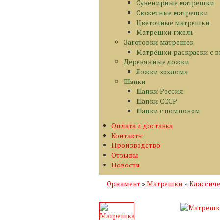
Сувенирные матрешки
Сюжетные матрешки
Цветочные матрешки
Матрешки гжель
Заготовки матрешек
Матрёшки раскраски с 
Деревянные ложки
Ложки хохлома
Шапки
Шапки Россия
Шапки СССР
Шапки с помпоном
Оплата и доставка
Контакты
Производство
Отзывы
Новости
Орнамент
»
Матрешки
»
Классич