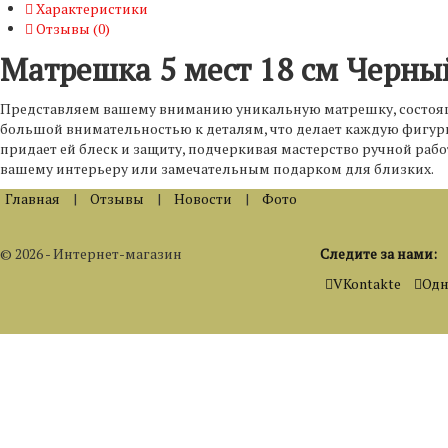
Характеристики
Отзывы (
0
)
Матрешка 5 мест 18 см Черны
Представляем вашему вниманию уникальную матрешку, состоящу
большой внимательностью к деталям, что делает каждую фигур
придает ей блеск и защиту, подчеркивая мастерство ручной ра
вашему интерьеру или замечательным подарком для близких.
Главная
|
Отзывы
|
Новости
|
Фото
© 2026 - Интернет-магазин
Следите за нами:
VKontakte
Одн