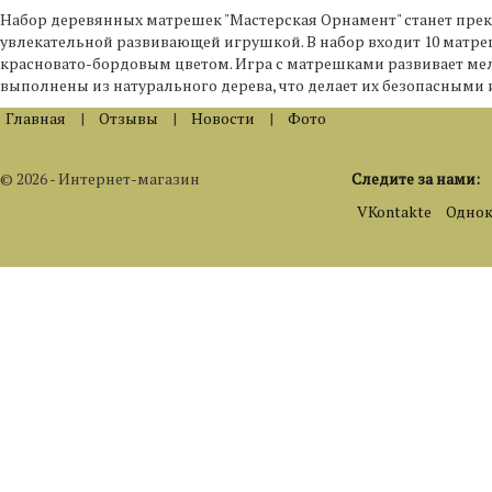
Набор деревянных матрешек "Мастерская Орнамент" станет прек
увлекательной развивающей игрушкой. В набор входит 10 матре
красновато-бордовым цветом. Игра с матрешками развивает ме
выполнены из натурального дерева, что делает их безопасными
Главная
|
Отзывы
|
Новости
|
Фото
© 2026 - Интернет-магазин
Следите за нами:
VKontakte
Однок