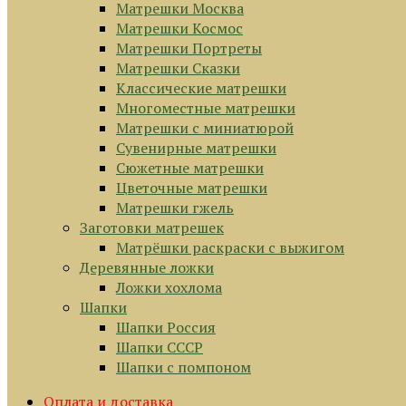
Матрешки Москва
Матрешки Космос
Матрешки Портреты
Матрешки Сказки
Классические матрешки
Многоместные матрешки
Матрешки с миниатюрой
Сувенирные матрешки
Сюжетные матрешки
Цветочные матрешки
Матрешки гжель
Заготовки матрешек
Матрёшки раскраски с выжигом
Деревянные ложки
Ложки хохлома
Шапки
Шапки Россия
Шапки СССР
Шапки с помпоном
Оплата и доставка