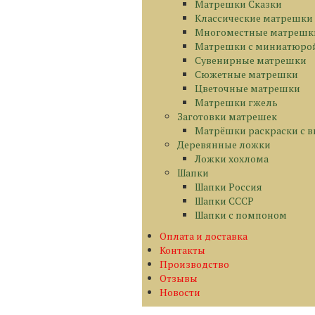
Матрешки Сказки
Классические матрешки
Многоместные матрешк
Матрешки с миниатюро
Сувенирные матрешки
Сюжетные матрешки
Цветочные матрешки
Матрешки гжель
Заготовки матрешек
Матрёшки раскраски с 
Деревянные ложки
Ложки хохлома
Шапки
Шапки Россия
Шапки СССР
Шапки с помпоном
Оплата и доставка
Контакты
Производство
Отзывы
Новости