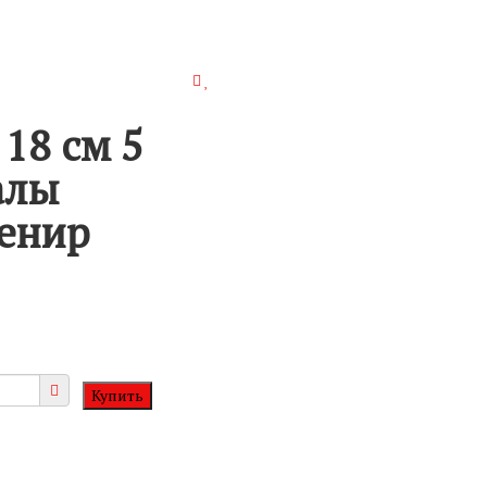
18 см 5
алы
енир