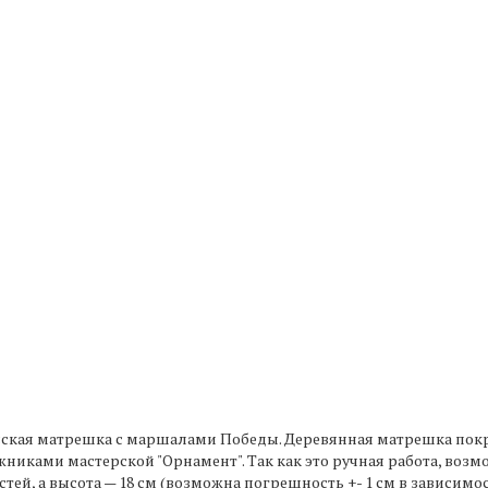
усская матрешка с маршалами Победы. Деревянная матрешка по
никами мастерской "Орнамент". Так как это ручная работа, воз
стей, а высота — 18 см (возможна погрешность +- 1 см в зависимос