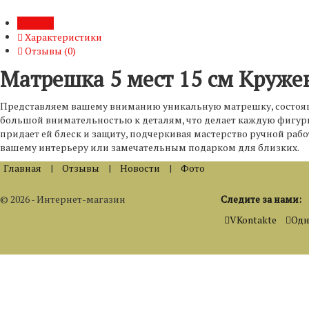
Обзор
Характеристики
Отзывы (
0
)
Матрешка 5 мест 15 см Кружев
Представляем вашему вниманию уникальную матрешку, состоящу
большой внимательностью к деталям, что делает каждую фигур
придает ей блеск и защиту, подчеркивая мастерство ручной ра
вашему интерьеру или замечательным подарком для близких.
Главная
|
Отзывы
|
Новости
|
Фото
© 2026 - Интернет-магазин
Следите за нами:
VKontakte
Одн