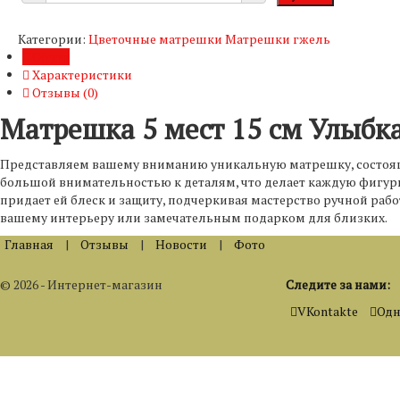
Категории:
Цветочные матрешки
Матрешки гжель
Обзор
Характеристики
Отзывы (
0
)
Матрешка 5 мест 15 см Улыбк
Представляем вашему вниманию уникальную матрешку, состоящу
большой внимательностью к деталям, что делает каждую фигур
придает ей блеск и защиту, подчеркивая мастерство ручной ра
вашему интерьеру или замечательным подарком для близких.
Главная
|
Отзывы
|
Новости
|
Фото
© 2026 - Интернет-магазин
Следите за нами:
VKontakte
Одн