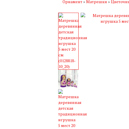
Орнамент
»
Матрешки
»
Цветочн