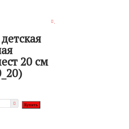
 детская
ная
ест 20 см
_20)