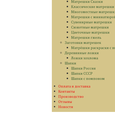
Матрешки Сказки
Классические матрешки
Многоместные матрешк
Матрешки с миниатюро
Сувенирные матрешки
Сюжетные матрешки
Цветочные матрешки
Матрешки гжель
Заготовки матрешек
Матрёшки раскраски с 
Деревянные ложки
Ложки хохлома
Шапки
Шапки Россия
Шапки СССР
Шапки с помпоном
Оплата и доставка
Контакты
Производство
Отзывы
Новости