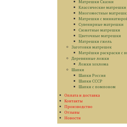
Матрешки Сказки
Классические матрешки
Многоместные матрешк
Матрешки с миниатюро
Сувенирные матрешки
Сюжетные матрешки
Цветочные матрешки
Матрешки гжель
Заготовки матрешек
Матрёшки раскраски с 
Деревянные ложки
Ложки хохлома
Шапки
Шапки Россия
Шапки СССР
Шапки с помпоном
Оплата и доставка
Контакты
Производство
Отзывы
Новости